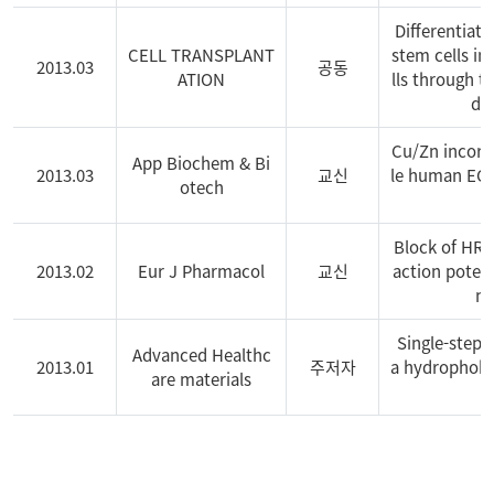
Differentiat
CELL TRANSPLANT
stem cells in
2013.03
공동
ATION
lls through t
du
Cu/Zn incorpo
App Biochem & Bi
2013.03
교신
le human EC-S
otech
Block of HRE
2013.02
Eur J Pharmacol
교신
action potent
mi
Single-step 
Advanced Healthc
2013.01
주저자
a hydrophobi
are materials
본
연
구