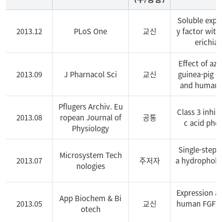
Soluble expr
2013.12
PLoS One
교신
y factor with
erichia 
Effect of aze
2013.09
J Pharnacol Sci
교신
guinea-pig c
and human L
Pflugers Archiv. Eu
Class 3 inhib
2013.08
ropean Journal of
공통
c acid phe
Physiology
Single-step 
Microsystem Tech
2013.07
주저자
a hydrophobi
nologies
Expression an
App Biochem & Bi
2013.05
교신
human FGF2 c
otech
a