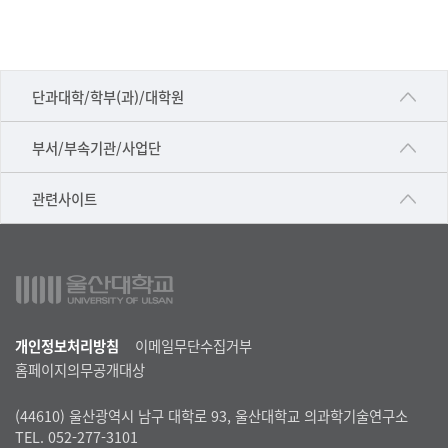
소
소
속
■인문대학
연
단과대학/학부(과)/대학원
구
▷국어국문학부
진
공동기기센터
부서/부속기관/사업단
의
▷영어영문학과
공학교육혁신센터
논
건강가정지원센터
관련사이트
▷일본어·일본학과
문
과학영재교육원
교수협의회
리
▷중국어·중국학과
교무처교직팀
스
구내(경남)은행
▷프랑스어·프랑스학과
트
국어문화원
노동조합
▷스페인·중남미학과
국제교류처
생명윤리위원회
개인정보처리방침
이메일무단수집거부
▷역사·문화학과
기초과학연구소
홈페이지의무공개대상
온라인 기술거래 플랫폼
▷철학·상담학과
물리BK 미래혁신응집물질물리인재교육연구단
(44610) 울산광역시 남구 대학로 93, 울산대학교 의과학기술연구소
울산대신문
■사회과학대학
TEL. 052-277-3101
메이커스페이스