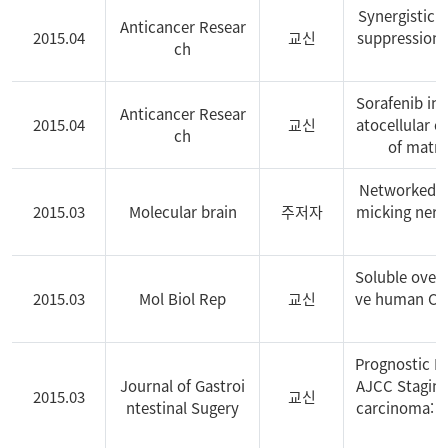
Synergistic e
Anticancer Resear
2015.04
교신
suppression 
ch
Sorafenib inh
Anticancer Resear
2015.04
교신
atocellular 
ch
of matri
Networked n
2015.03
Molecular brain
주저자
micking nerv
Soluble overs
2015.03
Mol Biol Rep
교신
ve human CCL2
Prognostic I
Journal of Gastroi
AJCC Staging
2015.03
교신
ntestinal Sugery
carcinoma: a