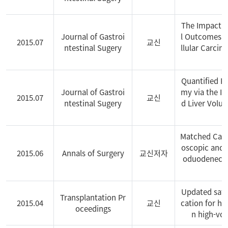
D
The Impact o
Journal of Gastroi
l Outcomes Af
2015.07
교신
ntestinal Sugery
llular Carcin
Quantified R
Journal of Gastroi
my via the I
2015.07
교신
ntestinal Sugery
d Liver Volu
Matched Case
oscopic and 
2015.06
Annals of Surgery
교신저자
oduodenecto
Updated satus
Transplantation Pr
2015.04
교신
cation for hi
oceedings
n high-vol