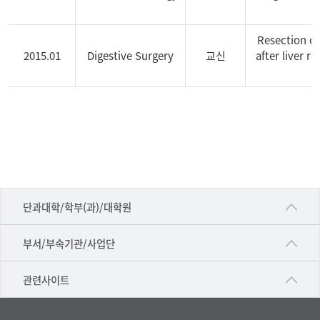
Resection o
2015.01
Digestive Surgery
교신
after liver r
본
연
구
소
소
속
■인문대학
연
단과대학/학부(과)/대학원
구
▷국어국문학부
진
공동기기센터
부서/부속기관/사업단
의
▷영어영문학과
공학교육혁신센터
논
건강가정지원센터
관련사이트
▷일본어·일본학과
문
과학영재교육원
교수협의회
리
▷중국어·중국학과
교무처교직팀