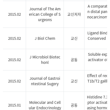
A comparativ
Journal of The Am
n distal panc
2015.02
erican College of S
교신저자
nocarcinoma:
urgeons
Ligand Bindi
2015.02
J Biol Chem
교신
Conserved Re
Soluble expr
J Microbiol Biotec
2015.02
공동
activator of 
honl
Effect of reo
Journal of Gastroi
2015.02
교신
T1b/T2 gallbl
ntestinal Sugery
s
Histidine 7.3
Molecular and Cell
ptor activat
2015.01
공동
ular Endocrinology
asing hormon