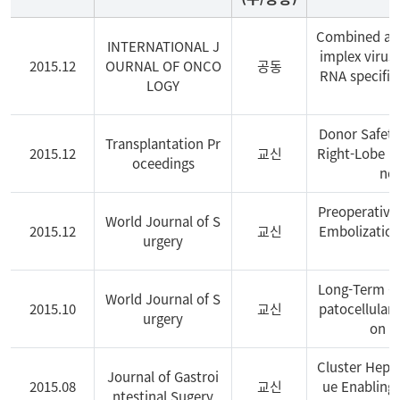
Combined ant
INTERNATIONAL J
implex virus
2015.12
OURNAL OF ONCO
공동
RNA specific
LOGY
Donor Safety
Transplantation Pr
2015.12
교신
Right-Lobe L
oceedings
nor
Preoperative
World Journal of S
2015.12
교신
Embolization 
urgery
Long-Term Ou
World Journal of S
2015.10
교신
patocellular
urgery
on E
Cluster Hepat
Journal of Gastroi
2015.08
교신
ue Enabling 
ntestinal Sugery