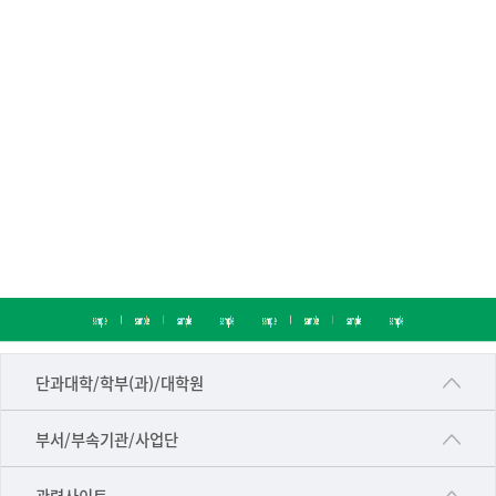
■인문대학
단과대학/학부(과)/대학원
▷국어국문학부
공동기기센터
부서/부속기관/사업단
▷영어영문학과
공학교육혁신센터
건강가정지원센터
관련사이트