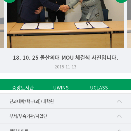
18. 10. 25 울산의대 MOU 체결식 사진입니다.
2018-11-13
중앙도서관
UWINS
UCLASS
■인문대학
단과대학/학부(과)/대학원
▷국어국문학부
공동기기센터
부서/부속기관/사업단
▷영어영문학과
공학교육혁신센터
건강가정지원센터
관련사이트