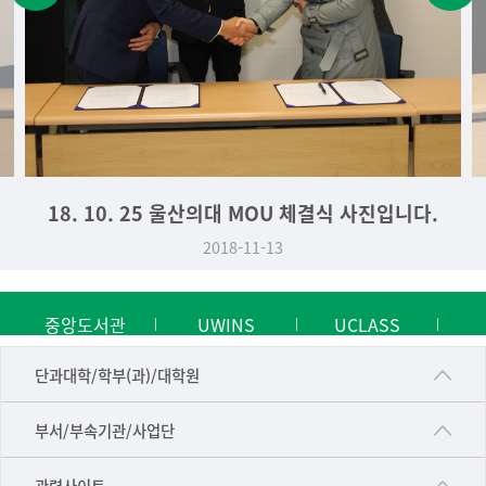
18. 10. 25 울산의대 MOU 체결식 사진입니다.
2018-11-13
중앙도서관
UWINS
UCLASS
■인문대학
단과대학/학부(과)/대학원
▷국어국문학부
공동기기센터
부서/부속기관/사업단
▷영어영문학과
공학교육혁신센터
건강가정지원센터
관련사이트