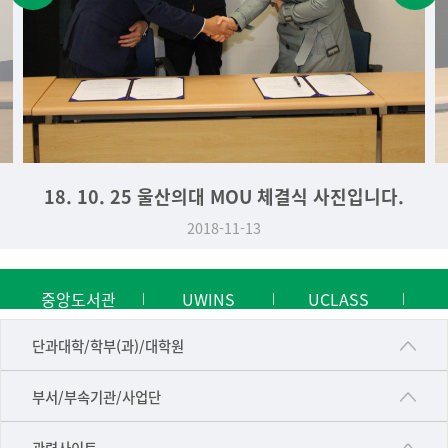
18. 10. 25 울산의대 MOU 체결식 사진입니다.
2018-11-13
중앙도서관
UWINS
UCLASS
■인문대학
단과대학/학부(과)/대학원
▷국어국문학부
공동기기센터
부서/부속기관/사업단
▷영어영문학과
공학교육혁신센터
건강가정지원센터
관련사이트